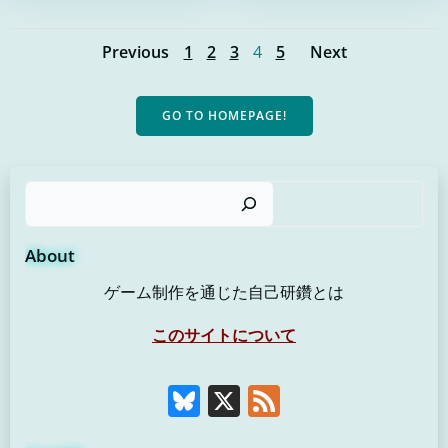
Page
Page
Page
Page
Page
Previous
1
2
3
4
5
Next
Posts
Posts
Posts
navigation
navigation
navigat
GO TO HOMEPAGE!
検
About
ゲーム制作を通じた自己研鑽とは
このサイトについて
Bluesky
X
Feed