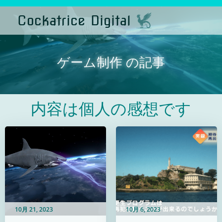
コ
ン
Cockatrice Digital
テ
ン
ツ
へ
ス
ゲーム制作 の記事
キ
ッ
プ
内容は個人の感想です
10月 21, 2023
10月 6, 2023