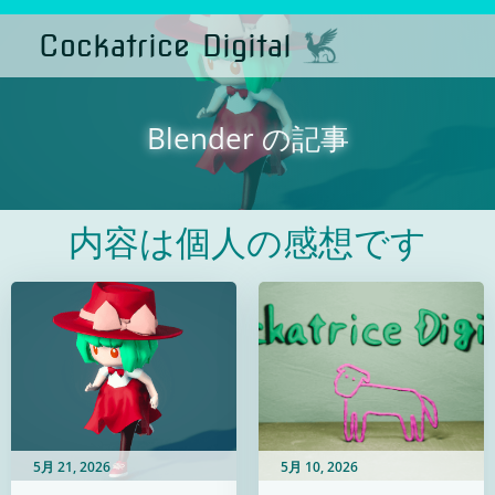
コ
ン
Cockatrice Digital
テ
ン
ツ
へ
ス
Blender の記事
キ
ッ
プ
内容は個人の感想です
5月 21, 2026
5月 10, 2026