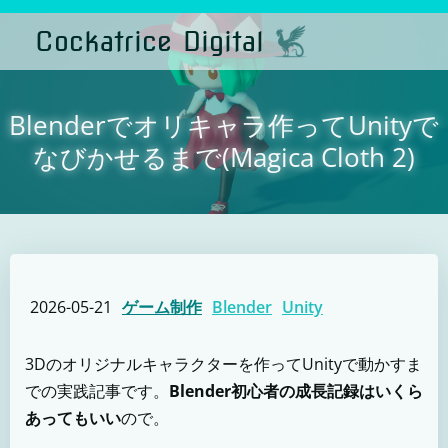
コ
ン
Cockatrice Digital
テ
ン
ツ
へ
ス
Blenderでオリキャラ作ってUnityで
キ
ッ
なびかせるまで(Magica Cloth 2)
プ
2026-05-21
ゲーム制作
Blender
Unity
3Dのオリジナルキャラクターを作ってUnityで動かすま
での実践記事です。
Blender初心者の成長記録はいくら
あってもいい
ので。