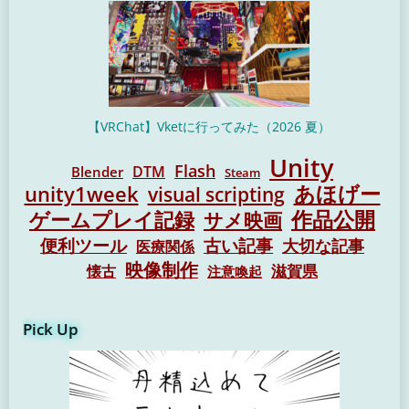
【VRChat】Vketに行ってみた（2026 夏）
Unity
Flash
DTM
Blender
Steam
unity1week
あほげー
visual scripting
作品公開
ゲームプレイ記録
サメ映画
便利ツール
古い記事
大切な記事
医療関係
映像制作
懐古
滋賀県
注意喚起
Pick Up