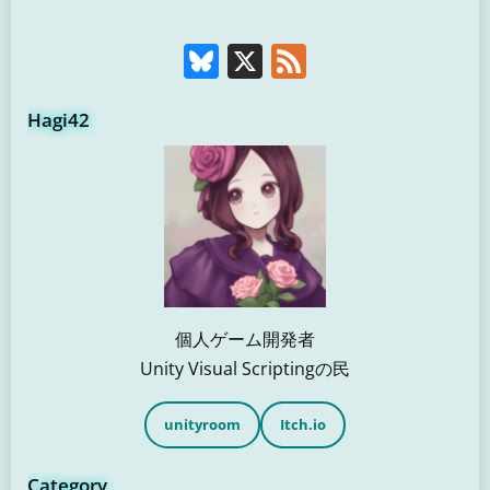
Bluesky
X
Feed
Hagi42
個人ゲーム開発者
Unity Visual Scriptingの民
unityroom
Itch.io
Category