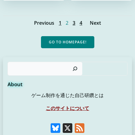
Page
Page
Page
Page
Previous
1
2
3
4
Next
Posts
Posts
Posts
navigation
navigation
navigati
GO TO HOMEPAGE!
検
About
ゲーム制作を通じた自己研鑽とは
このサイトについて
Bluesky
X
Feed