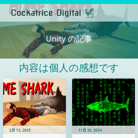
コ
ン
Cockatrice Digital
テ
ン
ツ
へ
ス
Unity の記事
キ
ッ
プ
内容は個人の感想です
2月 13, 2025
11月 26, 2024