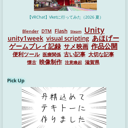
【VRChat】Vketに行ってみた（2026 夏）
Unity
Flash
DTM
Blender
Steam
unity1week
あほげー
visual scripting
作品公開
ゲームプレイ記録
サメ映画
便利ツール
古い記事
大切な記事
医療関係
映像制作
懐古
滋賀県
注意喚起
Pick Up