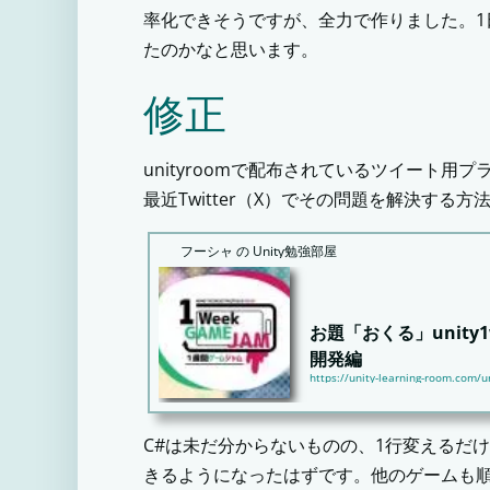
率化できそうですが、全力で作りました。
たのかなと思います。
修正
unityroomで配布されているツイート用
最近Twitter（X）でその問題を解決する
フーシャ の Unity勉強部屋
お題「おくる」unity
開発編
https://unity-learning-room.com/
こんにちは、 フーシャ です。
C#は未だ分からないものの、1行変えるだ
る」のunity1weekに参加した話、
きるようになったはずです。他のゲームも