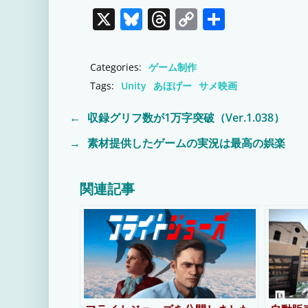
X
Bluesky
Threads
Copy
共
Link
有
Categories:
ゲーム制作
Tags:
Unity
あほげー
サメ映画
←
収録グリフ数が1万字突破（Ver.1.038）
Post
→
素材提供したゲームの実況は最高の娯楽
Post
navigation
navigation
関連記事