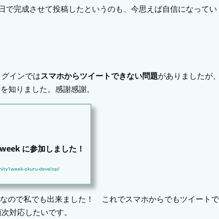
1日で完成させて投稿したというのも、今思えば自信になってい
プラグインでは
スマホからツイートできない問題
がありましたが
方法を知りました。感謝感謝。
1week に参加しました！
unity1week-okuru-develop/
今回は前回の記事に続いてお題「おく
けなので私でも出来ました！ これでスマホからでもツイートで
第2弾...
順次対応したいです。