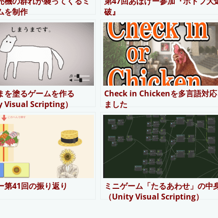
売機の群れが襲ってくるミ
第47回あほげー参加『ポトフ大
ムを制作
破』
まを塗るゲームを作る
Check in Chickenを多言語対
 Visual Scripting）
ました
ー第41回の振り返り
ミニゲーム「たるあわせ」の中
（Unity Visual Scripting）