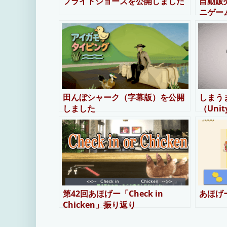
フライトジョーズを公開しました
自動販
ニゲー
田んぼシャーク（字幕版）を公開
しまう
しました
（Unity
第42回あほげー「Check in
あほげ
Chicken」振り返り