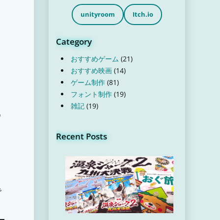
unityroom
Itch.io
Category
おすすめゲーム
(21)
おすすめ映画
(14)
、
ゲーム制作
(81)
フォント制作
(19)
雑記
(19)
ワ
ま
Recent Posts
で