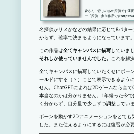
皆さんご存じのあの探偵です運要
ー「探偵」参加作品ですhttps://aho
名探偵かサメかなどの結果に応じて8パタ
からず、確率で決まるようになっています
この作品は
全てキャンバスに描写
していま
それしか使っていませんでした。
これを解
全てキャンバスに描写していたくせにボー
ールドにする（？）ことで表示できるよう
せん。ChatGPTによれば2Dゲームなら全
本当なのかは分かりません。1年経った今
く分からず、目分量で少しずつ調整していま
ボーンを動かす2Dアニメーションをとても
した。また使えるようにするには復習が必要