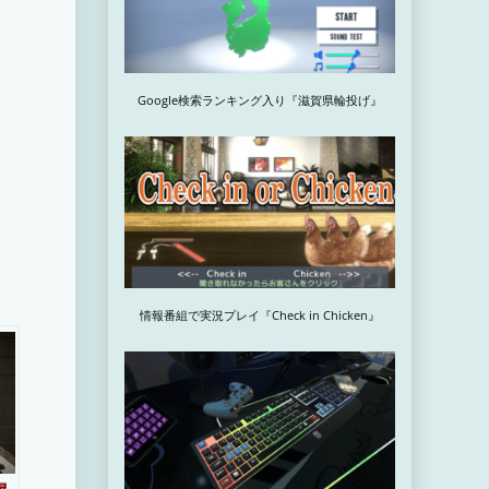
Google検索ランキング入り『滋賀県輪投げ』
情報番組で実況プレイ『Check in Chicken』