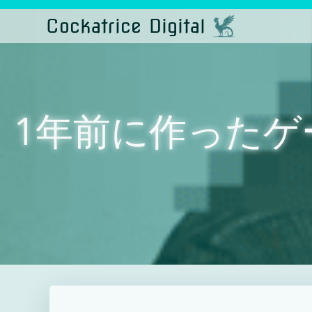
コ
ン
Cockatrice Digital
テ
ン
ツ
へ
ス
キ
ッ
プ
1年前に作ったゲ