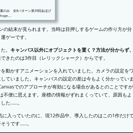
素のみ 全8パターン第39回あほげ
ge....
ーンの結末が見られます。当時は目押しするゲームの作り方が分
。運ゲーです。
した。
キャンバス以外にオブジェクトを置く？方法が分からず
決できたのは3作目（レリックシャーク）からです。
ンを動かすアニメーションを入れていました。カメラの設定を
にしていました。キャンバスの設定の差は今もよく分かってい
てCanvasでのアプローチが有効になる場合があるとのことですが
では不便に思えます。座標の情報がずれまくっていて、原因もよ
した……。
気に入っていたのに、現12作品中、導入したのはこの1作だけ
そうです……。