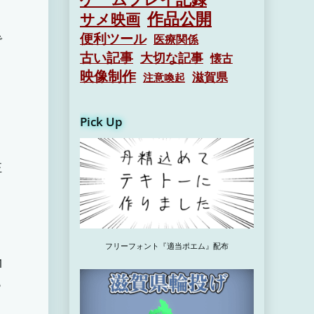
作品公開
サメ映画
便利ツール
医療関係
で
古い記事
大切な記事
懐古
映像制作
滋賀県
注意喚起
Pick Up
正
フリーフォント『適当ポエム』配布
1
も