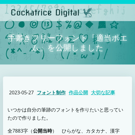
コ
ン
Cockatrice Digital
テ
ン
ツ
へ
ス
手書きフリーフォント「適当ポエ
キ
ッ
ム」を公開しました
プ
2023-05-27
フォント制作
作品公開
大切な記事
いつかは自分の筆跡のフォントを作りたいと思ってい
たので作りました。
全7883字（
公開当時
） ひらがな、カタカナ、漢字