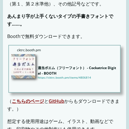
（第１、第２水準他）、その他記号などです。
あんまり字が上手くないタイプの手書きフォントで
す……。
Boothで無料ダウンロードできます。
cktrc.booth.pm
適当ポエム（フリーフォント） - Cockatrice Digit
al - BOOTH
https://cktrc.booth.pm/items/4806814
適当な日本語手書きフォントです。 英数字、ひらがな、カタカナ、JIS第1～4水準漢字、その他の漢字
や記...
（
こちらのページ
と
GitHub
からもダウンロードできま
す。）
想定する使用用途はゲーム、イラスト、動画などで