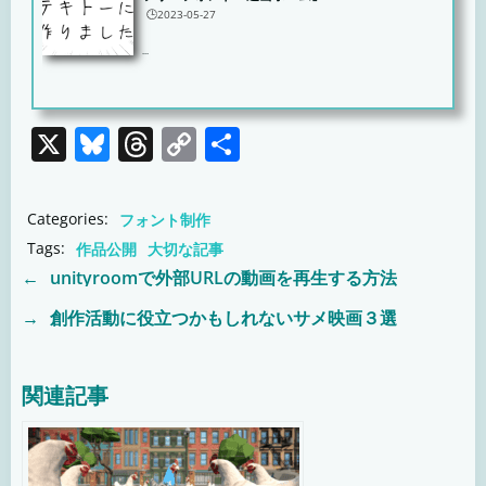
🕒️2023-05-27
...
X
Bluesky
Threads
Copy
共
Link
有
Categories:
フォント制作
Tags:
作品公開
大切な記事
←
unityroomで外部URLの動画を再生する方法
Post
→
創作活動に役立つかもしれないサメ映画３選
Post
navigation
navigation
関連記事