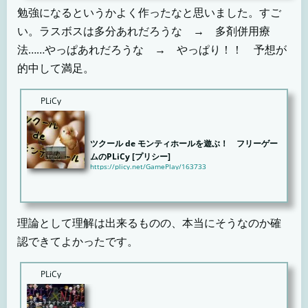
しっか...
勉強になるというかよく作ったなと思いました。すご
い。ラスボスは多分あれだろうな → 多剤併用療
法……やっぱあれだろうな → やっぱり！！ 予想が
的中して満足。
PLiCy
ツクール de モンティホールを遊ぶ！ フリーゲー
ムのPLiCy [プリシー]
https://plicy.net/GamePlay/163733
※PLiCy初投稿の為、動作テスト中「モンティホール問題」聞いたことはあるけどそれってなんなの？
何か分...
理論として理解は出来るものの、本当にそうなのか確
認できてよかったです。
PLiCy