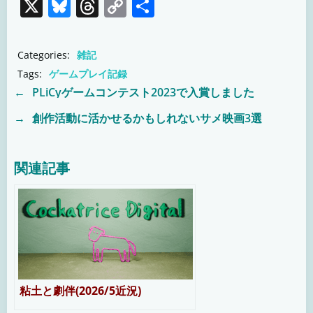
X
Bluesky
Threads
Copy
共
Link
有
Categories:
雑記
Tags:
ゲームプレイ記録
←
PLiCyゲームコンテスト2023で入賞しました
Post
→
創作活動に活かせるかもしれないサメ映画3選
Post
navigation
navigation
関連記事
粘土と劇伴(2026/5近況)