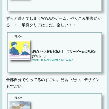
とある国の王子は国王になるべく、試練の洞窟へ――ランダム要素のない、いわゆるパズルダンジョン
系WWAで...
ずっと遊んでしまうWWAのゲーム。やりこみ要素助か
る！！ 単身クリアはまだ。楽しい！！
PLiCy
🐷ビジネス豚🐷を遊ぶ！ フリーゲームのPLiCy
[プリシー]
https://plicy.net/GamePlay/162827
新感覚の音クイズ・一人ミュージカル 脚本/絵/音楽/歌/声、全て一人で制作しました。音楽コメディAD
V。...
全部自分でやってるのすごい。見習いたい。デザイン
もすごい。
PLiCy