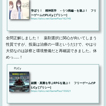
学ぼう！ 精神医学 －うつ病編－を遊ぶ！ フリ
ーゲームのPLiCy [プリシー]
https://plicy.net/GamePlay/162745
【ごあいさつ】本ゲームは、精神科医であるDanQが個人制作したものです。うつ病に対する不安や誤
解を減...
全問正解しました！ 薬剤選択に関心が向いてしまう
性質ですが、投薬は治療の一環というだけで、やはり
大切なのは診察と環境整備だと再確認できました。休
めっ……！
PLiCy
細菌・真菌を学ぶRPGを遊ぶ！ フリーゲームのP
LiCy [プリシー]
https://plicy.net/GamePlay/155021
「感染症を学べるRPG」です。かなり本気で作りましたが、RPGとしては所謂クソゲーです(笑)ただ、