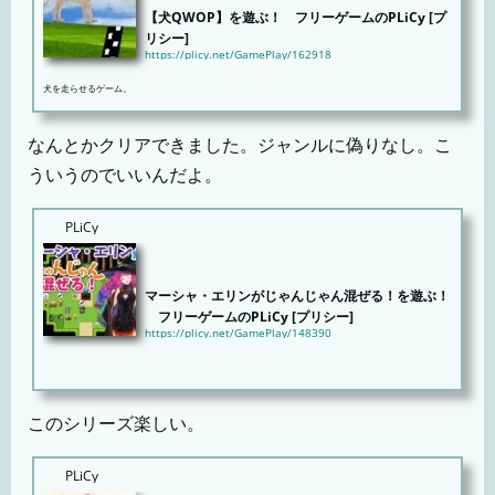
【犬QWOP】を遊ぶ！ フリーゲームのPLiCy [プ
リシー]
https://plicy.net/GamePlay/162918
犬を走らせるゲーム。
なんとかクリアできました。ジャンルに偽りなし。こ
ういうのでいいんだよ。
PLiCy
マーシャ・エリンがじゃんじゃん混ぜる！を遊ぶ！
フリーゲームのPLiCy [プリシー]
https://plicy.net/GamePlay/148390
■ゲーム紹介ツクール公式キャラクターのマーシャ・エリンが「混沌の森」と呼ばれる場所で、制限時
間5分...
このシリーズ楽しい。
PLiCy