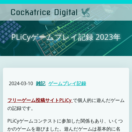
コ
ン
Cockatrice Digital
テ
ン
ツ
へ
ス
PLiCyゲームプレイ記録 2023年
キ
ッ
プ
2024-03-10
雑記
ゲームプレイ記録
フリーゲーム投稿サイトPLiCy
で個人的に遊んだゲーム
の記録です。
PLiCyゲームコンテストに参加した関係もあり、いくつ
かのゲームを遊びました。遊んだゲームは基本的に名