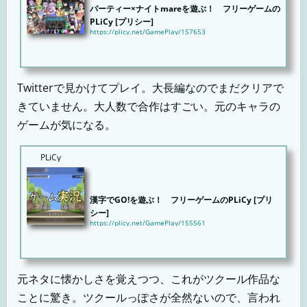
パーティー×ナイトmareを遊ぶ！ フリーゲームの
PLiCy [プリシー]
https://plicy.net/GamePlay/157653
■ゲーム紹介参加クリエイター総勢50名！仲間キャラクター65キャラ！80を超えるダンジョンの極大
ボリュー...
Twitterで見かけてプレイ。大長編なのでまだクリアで
きていません。大人数で合作はすごい。元のキャラの
ゲームが気になる。
PLiCy
漢字でGO!を遊ぶ！ フリーゲームのPLiCy [プリ
シー]
https://plicy.net/GamePlay/155561
迫ってくる常識漢字や難読漢字をキーボードで答えるゲームです。《対応デバイス》PC、スマートフォ
ン(※)...
元ネタに懐かしさを覚えつつ、これがツクール作品な
ことに驚き。ツクールっぽさが全然ないので、言われ