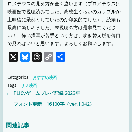
ロメテウスの見え方が全く違います（プロメテウスは
映画館で視聴済みでした。高校生くらいのカップルが
上映後に呆然としていたのが印象的でした）。続編も
最高に楽しめました。未視聴の方は是非見てくださ
い！ 怖い描写が苦手という方は、吹き替え版を薄目
で見ればいいと思います。よろしくお願いします。
X
Bluesky
Threads
Copy
共
Link
有
Categories:
おすすめ映画
Tags:
サメ映画
←
PLiCyゲームプレイ記録 2023年
Post
→
フォント更新 16100字（ver.1.042）
Post
navigation
navigation
関連記事