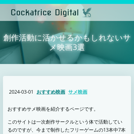
コ
ン
Cockatrice Digital
テ
ン
ツ
へ
ス
創作活動に活かせるかもしれないサ
キ
ッ
メ映画3選
プ
2024-03-01
おすすめ映画
サメ映画
おすすめサメ映画を紹介するページです。
このサイトは一次創作サークルという体で活動してい
るのですが、今まで制作したフリーゲームの13本中7本