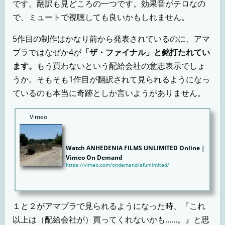
です。翻訳も見どころの一つです。効果音がテロなの
で、ミュートで視聴しても良いかもしれません。
5作目の制作はかなり前から発表されているのに、アマ
プラではなぜか4が
「ザ・ファイナル」と銘打たれてい
ます。
もう買わないという配給会社の意志表示でしょ
うか。そもそも1作目が翻訳されて見られるようになっ
ているのも本当に奇跡としか言いようがありません。
Vimeo
Watch ANHEDENIA FILMS UNLIMITED Online |
Vimeo On Demand
https://vimeo.com/ondemand/afunlimited/
A producer/distributor of movies since 1995. Anhedenia Films Unlimited allows you to stream eve
ry...
１と２がアマプラで見られるようになった時、『これ
以上は（配給会社が）買ってくれないかも……。』と思