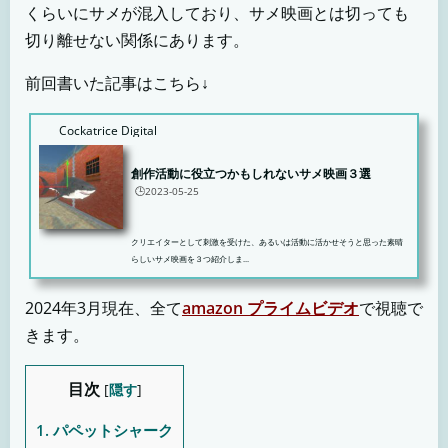
くらいにサメが混入しており、サメ映画とは切っても
切り離せない関係にあります。
前回書いた記事はこちら↓
Cockatrice Digital
創作活動に役立つかもしれないサメ映画３選
🕒️2023-05-25
クリエイターとして刺激を受けた、あるいは活動に活かせそうと思った素晴
らしいサメ映画を３つ紹介しま...
2024年3月現在、全て
amazon プライムビデオ
で視聴で
きます。
目次
[
隠す
]
1.
パペットシャーク