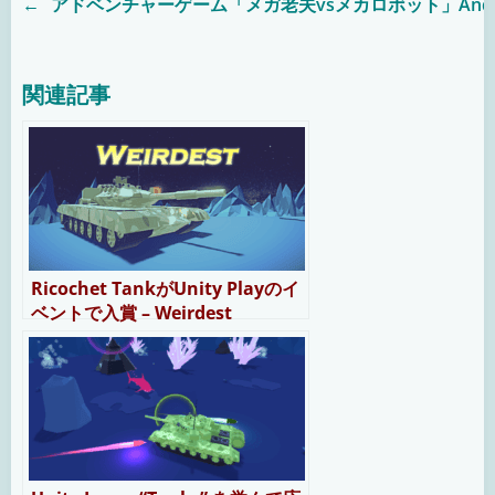
←
アドベンチャーゲーム「メガ老夫vsメカロボット」Andr
Post
navigation
関連記事
Ricochet TankがUnity Playのイ
ベントで入賞 – Weirdest