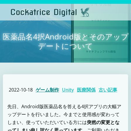
コ
ン
Cockatrice Digital
テ
ン
ツ
へ
ス
医薬品名4択Android版とそのアップ
キ
ッ
デートについて
プ
2022-10-18
ゲーム制作
Unity
医療関係
古い記事
先日、Android版医薬品名を答える4択アプリの大幅ア
ップデートを行いました。今までと使用感が変わって
しまい、使っていただいている方には
突然の変更とな
ってしまい申し訳なく思っています。
ご利用いただき