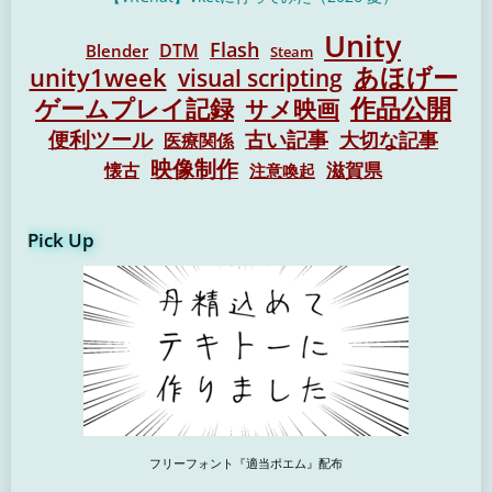
Unity
Flash
DTM
Blender
Steam
unity1week
あほげー
visual scripting
作品公開
ゲームプレイ記録
サメ映画
便利ツール
古い記事
大切な記事
医療関係
映像制作
懐古
滋賀県
注意喚起
Pick Up
フリーフォント『適当ポエム』配布